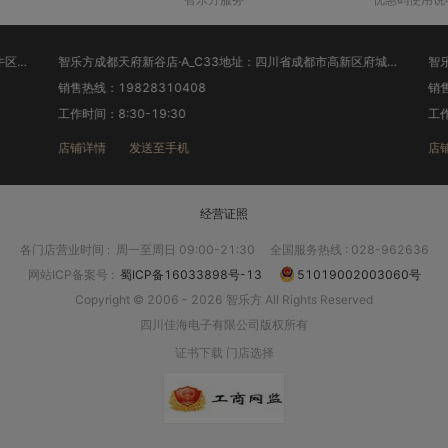
智乐方成都龙湖西宸天街店·A_C56地址：四川省成都市金牛区花照壁西顺街314号附3号1层中国移动营业厅
智乐方成都天府新谷店·A_C33地址：四川省成都市高新区府城大道399号六栋1层中国移动营业厅
销售热线：19828310408
销售热
工作时间：8:30-19:30
工作时
店铺详情
发送至手机
店铺
经营证照
各门店营业时间
:
周一至周日 09:00-21:30
全国服务热线 : 028-962636
网站ICP备案号
:
蜀ICP备16033898号-13
51019002003060号
Copyright © 2006 - 2026 智乐方 All Rights Reserved
四川佳海电子有限公司版权所有
证书下载
门店选择