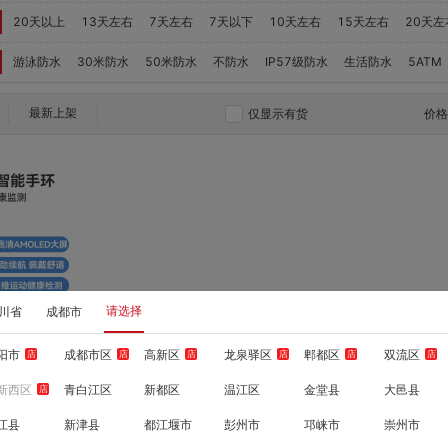
20天以上
13天左右
7天左右
7天以下
10天左右
15天左右
20天左
游泳防水
30米防水
50米防水
不防水
IP57级防水
生活防水
5ATM
最新上架
仅显示有货
价
请选择
川省
成都市
对比
阳市
成都市区
高新区
龙泉驿区
郫都区
双流区
店
店
店
店
店
店
收藏
新西区
青白江区
新都区
温江区
金堂县
大邑县
店
智能手环 星系银 强
江县
新津县
都江堰市
彭州市
邛崃市
崇州市
康监测，轻薄设