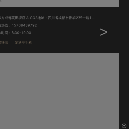
智乐方成都黄田坝店·A_CQ2地址：四川省成都市青羊区经一路127号中国移动营业厅
线：15708439792
销售热线：1773823
>
间：8:30-19:00
工作时间：9:00-20:
详情
发送至手机
店铺详情
发送至