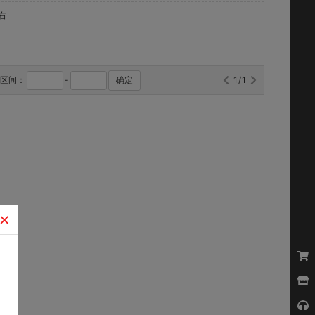
右
格区间：
-
确定
1/1
×