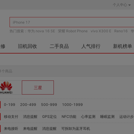
个人中心
热门搜索：
华为 nova 16 SE
荣耀 Robot Phone
vivo X300 E
Reno16
华
华为 mate 80
iPhone 17
维修
旧机回收
二手良品
人气排行
新机榜单
1个商品
三星
0-199
200-499
500-999
1000-1999
移动支付
消息提醒
GPS定位
NFC功能
心率监测
睡眠监测
运动计步
来电接听
来电提醒
消息提醒
可拆卸为蓝牙耳机