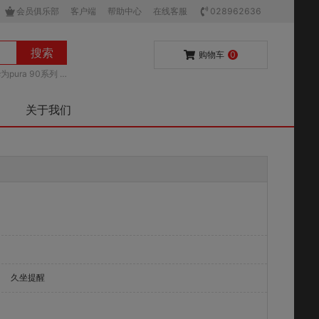
会员俱乐部
客户端
帮助中心
在线客服
028962636
搜索
购物车
0
为pura 90系列
关于我们
久坐提醒