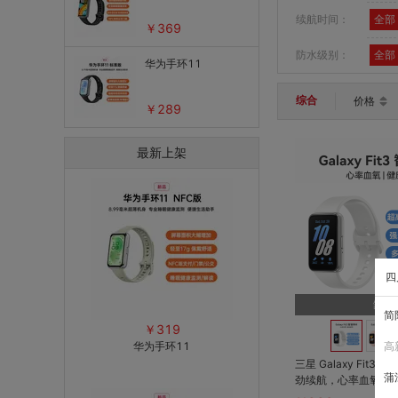
续航时间：
全部
￥369
防水级别：
全部
华为手环11
综合
价格
￥289
最新上架
四
缺货
简
￥319
华为手环11
高
三星 Galaxy Fit3 
蒲
劲续航，心率血氧健
计，50米防水