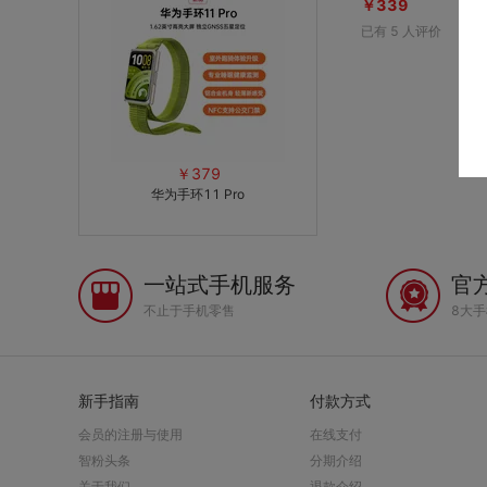
￥339
已有
5
人评价
￥379
华为手环11 Pro
一站式手机服务
官
不止于手机零售
8大
新手指南
付款方式
会员的注册与使用
在线支付
智粉头条
分期介绍
关于我们
退款介绍