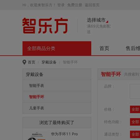
Hi，欢迎来智乐方！
登录
免费注册
返回首页
选择城市
满69元免邮配
送
首页
售后
全部商品分类
首页
穿戴设备
智能手环
/
/
智能手环
穿戴设备
共搜索到
智能手表
品牌：
智能手环
儿童手表
价格：
全部
特色功能：
全部
浏览了最终购买了
华为手环11 Pro
通话类型：
全部