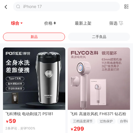
iPhone 17
首页
分类
购物车
我的
综合
价格
最新上架
筛选
新品
二手良品
飞科博锐 电动剃须刀 PS181
飞科 高速吹风机 FH6371 钻石粉
59
三档温度调节
过热保护
自带磁吸
￥
299
2条评论
，好评100%
￥