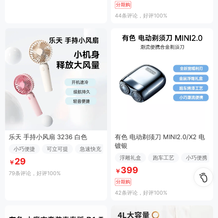
分期购
44条评论
，好评100%
乐天 手持小风扇 3236 白色
有色 电动剃须刀 MINI2.0/X2 电
镀银
小巧便捷
可立可提
急速快充
浮雕礼盒
跑车工艺
小巧便携
29
￥
399
￥
79条评论
，好评100%
分期购
42条评论
，好评100%