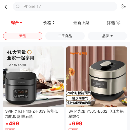
iPhone 17
首页
分类
购物车
我的
综合
价格
最新上架
筛选
新品
二手良品
品牌
SVIP 九阳 F40FZ-F339 智能低
SVIP 九阳 Y50C-B532 电压力锅
糖电饭煲 曜石黑
星耀金
499
699
￥
￥