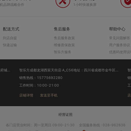
手机品牌战略合作
1小时快速换屏
配送方式
售后服务
帮助中心
到店自提
售后服务政策
常见问题解答
快递运输
维修质保政策
用户服务协议
智乐方服务
优惠码使用说
智乐方成都仁和新城店·A_C69地址：四川省成都市武侯区府城大道西段505号“仁和新城”1层底商
智乐方成都龙湖西宸天街店·A_C56地址：四川省成都市金牛区花照壁西顺街314号附3号1层中国移动营业厅
销售热线：15775692280
销售热
工作时间：10:00-21:00
工作时
店铺详情
发送至手机
店铺
经营证照
各门店营业时间
:
周一至周日 09:00-21:30
全国服务热线 : 028-962636