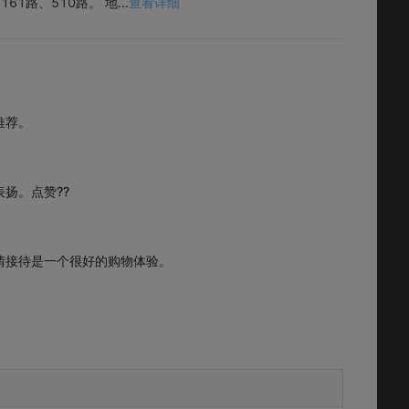
161路、510路。 地
...
查看详细
推荐。
扬。点赞??
情接待是一个很好的购物体验。