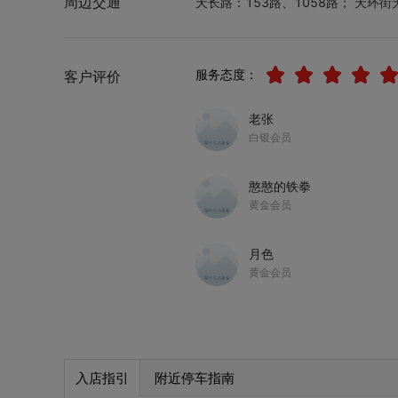
周边交通
天长路：153路、1058路； 天环街
服务态度：
客户评价
老张
白银会员
憨憨的铁拳
黄金会员
月色
黄金会员
入店指引
附近停车指南