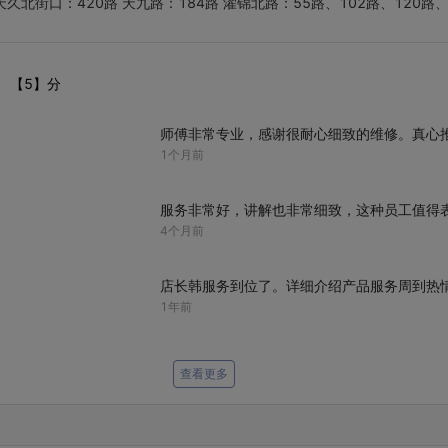
天久北街口：420路 天九路：184路 濯锦北路：55路、102路、120路、
【5】分
师傅非常专业，感谢很耐心细致的维修。真心
1个月前
服务非常好，讲解也非常细致，这种员工值得表
4个月前
店长韩服务到位了。详细介绍产品服务周到热
1年前
查看更多