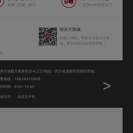
实体门店假一赔三
门店3km内送货上门
智乐方商城
扫描二维码，即刻关注智乐方商
城，更多精彩活动等着您哦！
明
智乐方成都天府新谷店·A_C33地址：四川省成都市高新区府城大道399号六栋1层中国移动营业厅
线：19828310408
销售热线：1570843
>
间：8:30-19:30
工作时间：8:30-19:
详情
发送至手机
店铺详情
发送至