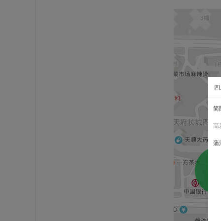
四
简
高
蒲