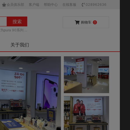
会员俱乐部
客户端
帮助中心
在线客服
028962636
搜索
购物车
0
为pura 90系列
关于我们