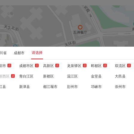
请选择
川省
成都市
阳市
成都市区
高新区
龙泉驿区
郫都区
双流区
店
店
店
店
店
店
新西区
青白江区
新都区
温江区
金堂县
大邑县
店
江县
新津县
都江堰市
彭州市
邛崃市
崇州市