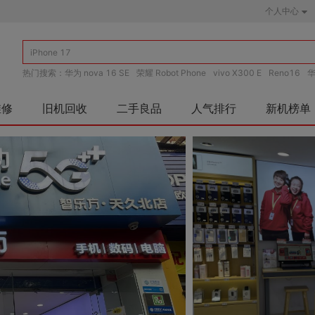
个人中心
热门搜索：
华为 nova 16 SE
荣耀 Robot Phone
vivo X300 E
Reno16
华
华为 mate 80
iPhone 17
维修
旧机回收
二手良品
人气排行
新机榜单