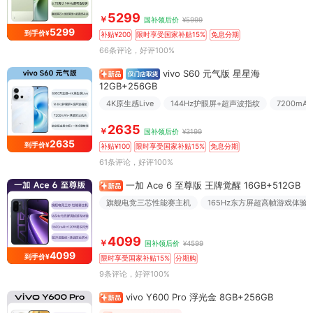
5299
￥
国补领后价
¥5999
5299
到手价¥
补贴¥200
限时享受国家补贴15%
免息分期
66条评论
，好评100%
vivo S60 元气版 星星海
12GB+256GB
4K原生感Live
144Hz护眼屏+超声波指纹
7200m
2635
￥
国补领后价
¥3199
2635
到手价¥
补贴¥100
限时享受国家补贴15%
免息分期
61条评论
，好评100%
一加 Ace 6 至尊版 王牌觉醒 16GB+512GB
旗舰电竞三芯性能赛主机
165Hz东方屏超高帧游戏体验
4099
￥
国补领后价
¥4599
4099
到手价¥
限时享受国家补贴15%
分期购
9条评论
，好评100%
vivo Y600 Pro 浮光金 8GB+256GB