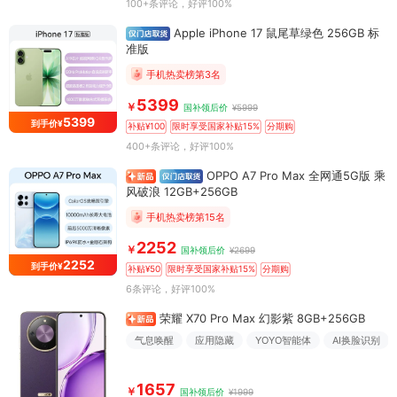
100+条评论
，好评100%
Apple iPhone 17 鼠尾草绿色 256GB 标
准版
手机热卖榜第3名
5399
￥
国补领后价
¥5999
5399
到手价¥
补贴¥100
限时享受国家补贴15%
分期购
400+条评论
，好评100%
OPPO A7 Pro Max 全网通5G版 乘
风破浪 12GB+256GB
手机热卖榜第15名
2252
￥
国补领后价
¥2699
2252
到手价¥
补贴¥50
限时享受国家补贴15%
分期购
6条评论
，好评100%
荣耀 X70 Pro Max 幻影紫 8GB+256GB
气息唤醒
应用隐藏
YOYO智能体
AI换脸识别
1657
￥
国补领后价
¥1999