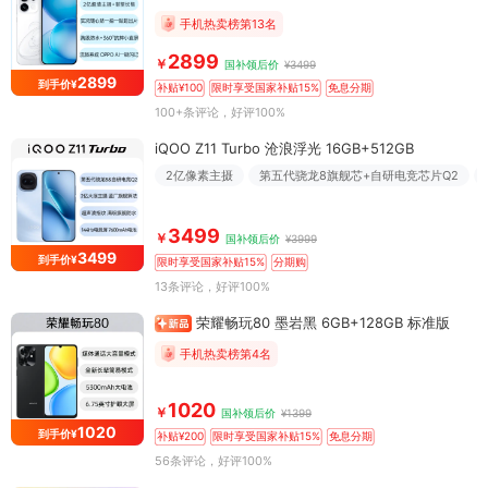
手机热卖榜第13名
2899
￥
国补领后价
¥3499
2899
到手价¥
补贴¥100
限时享受国家补贴15%
免息分期
100+条评论
，好评100%
iQOO Z11 Turbo 沧浪浮光 16GB+512GB
2亿像素主摄
第五代骁龙8旗舰芯+自研电竞芯片Q2
3499
￥
国补领后价
¥3999
3499
到手价¥
限时享受国家补贴15%
分期购
13条评论
，好评100%
荣耀畅玩80 墨岩黑 6GB+128GB 标准版
手机热卖榜第4名
1020
￥
国补领后价
¥1399
1020
到手价¥
补贴¥200
限时享受国家补贴15%
免息分期
56条评论
，好评100%