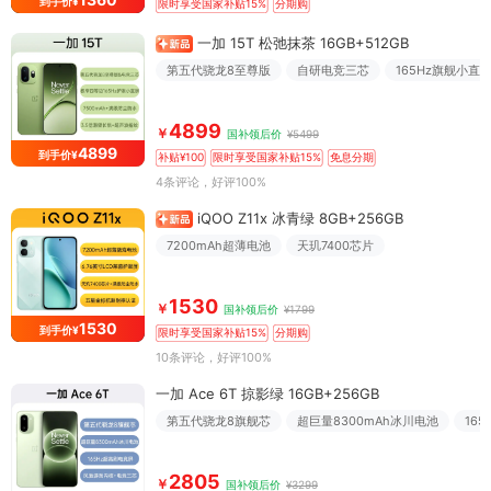
到手价¥
限时享受国家补贴15%
分期购
一加 15T 松弛抹茶 16GB+512GB
第五代骁龙8至尊版
自研电竞三芯
165Hz旗舰小直
4899
￥
国补领后价
¥5499
4899
到手价¥
补贴¥100
限时享受国家补贴15%
免息分期
4条评论
，好评100%
iQOO Z11x 冰青绿 8GB+256GB
7200mAh超薄电池
天玑7400芯片
1530
￥
国补领后价
¥1799
1530
到手价¥
限时享受国家补贴15%
分期购
10条评论
，好评100%
一加 Ace 6T 掠影绿 16GB+256GB
第五代骁龙8旗舰芯
超巨量8300mAh冰川电池
16
2805
￥
国补领后价
¥3299