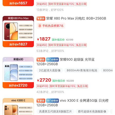
1657
到手价¥
补贴¥50
限时享受国家补贴15%
免息分期
13条评论
，好评100%
荣耀 X80 Pro Max 闪电红 8GB+256GB
手机热卖榜第7名
1827
￥
国补领后价
¥2199
1827
到手价¥
补贴¥50
限时享受国家补贴15%
免息分期
53条评论
，好评100%
荣耀600 超级版 光羽蓝
12GB+256GB
2亿超清大底影像
8600mAh青海湖大电池
8000n
2720
￥
国补领后价
¥3299
2720
到手价¥
补贴¥100
限时享受国家补贴15%
免息分期
42条评论
，好评100%
vivo X300 E 全网通5G版 日光橙
12GB+256GB
高通第五代骁龙8旗舰芯片
蔡司超级长焦旗舰影像
7