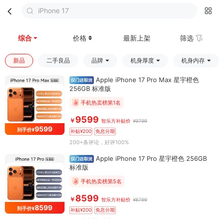
iPhone 17
首页
分类
购物车
我的
综合
价格
最新上架
筛选
新品
二手良品
品牌
机身厚度
机身内存
Apple iPhone 17 Pro Max 星宇橙色
256GB 标准版
手机热卖榜第1名
9599
￥
智乐方补贴价
¥9799
9599
到手价¥
补贴¥200
免息分期
200+条评论
，好评100%
Apple iPhone 17 Pro 星宇橙色 256GB
标准版
手机热卖榜第5名
8599
￥
智乐方补贴价
¥8799
8599
到手价¥
补贴¥200
免息分期