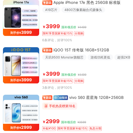
Apple iPhone 17e 黑色 256GB 标准版
A19芯片
4800万像素融合式摄像头
3999
￥
国补领后价
¥4499
3999
到手价¥
限时享受国家补贴15%
分期购
6条评论
，好评100%
iQOO 15T 传奇版 16GB+512GB
天玑9500 Monster旗舰芯
游戏功耗更低
超强2K珠
3999
￥
国补领后价
¥4499
3999
到手价¥
限时享受国家补贴15%
分期购
3条评论
，好评100%
vivo S60 星星海 12GB+256GB
手机热卖榜第18名
2999
￥
国补领后价
¥3599
2999
到手价¥
补贴¥100
限时享受国家补贴15%
免息分期