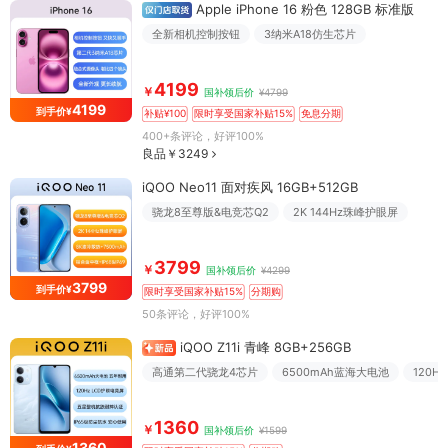
Apple iPhone 16 粉色 128GB 标准版
全新相机控制按钮
3纳米A18仿生芯片
4199
￥
国补领后价
¥4799
4199
到手价¥
补贴¥100
限时享受国家补贴15%
免息分期
400+条评论
，好评100%
良品￥3249
iQOO Neo11 面对疾风 16GB+512GB
骁龙8至尊版&电竞芯Q2
2K 144Hz珠峰护眼屏
3799
￥
国补领后价
¥4299
3799
到手价¥
限时享受国家补贴15%
分期购
50条评论
，好评100%
iQOO Z11i 青峰 8GB+256GB
高通第二代骁龙4芯片
6500mAh蓝海大电池
120
1360
￥
国补领后价
¥1599
1360