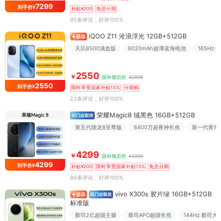
7299
到手价¥
补贴¥200
免息分期
95条评论
，好评100%
iQOO Z11 沧浪浮光 12GB+512GB
天玑8500满血版
9020mAh超薄蓝海电池
165Hz
2550
￥
国补领后价
¥2999
2550
到手价¥
限时享受国家补贴15%
分期购
22条评论
，好评100%
荣耀Magic8 绒黑色 16GB+512GB
第五代骁龙8至尊版
6400万超夜神长焦
新一代青海
4299
￥
国补领后价
¥4999
4299
到手价¥
补贴¥200
限时享受国家补贴15%
免息分期
86条评论
，好评100%
vivo X300s 胶片绿 16GB+512GB
标准版
蔡司2亿超级主摄
蔡司APO超级长焦
144Hz 蔡司