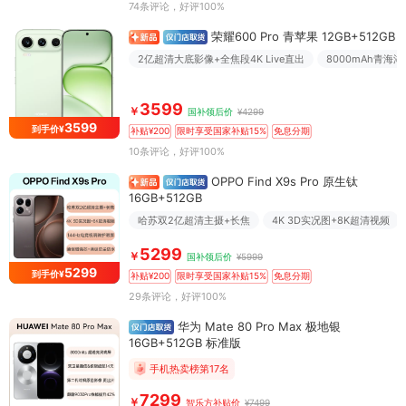
74条评论
，好评100%
荣耀600 Pro 青苹果 12GB+512GB
2亿超清大底影像+全焦段4K Live直出
8000mAh青海
3599
￥
国补领后价
¥4299
3599
到手价¥
补贴¥200
限时享受国家补贴15%
免息分期
10条评论
，好评100%
OPPO Find X9s Pro 原生钛
16GB+512GB
哈苏双2亿超清主摄+长焦
4K 3D实况图+8K超清视频
5299
￥
国补领后价
¥5999
5299
到手价¥
补贴¥200
限时享受国家补贴15%
免息分期
29条评论
，好评100%
华为 Mate 80 Pro Max 极地银
16GB+512GB 标准版
手机热卖榜第17名
7299
￥
智乐方补贴价
¥7499