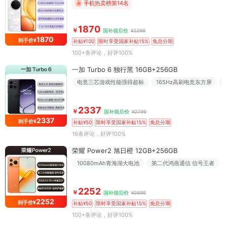
手机热卖榜第14名
1870
￥
国补领后价
¥2299
1870
到手价¥
补贴¥100
限时享受国家补贴15%
免息分期
100+条评论
，好评100%
一加 Turbo 6 独行黑 16GB+256GB
电竞三芯游戏性能强得超标
165Hz高刷电竞东方屏
2337
￥
国补领后价
¥2799
2337
到手价¥
补贴¥50
限时享受国家补贴15%
免息分期
16条评论
，好评100%
荣耀 Power2 旭日橙 12GB+256GB
10080mAh青海湖大电池
第二代鸿燕通信 信号王者
2252
￥
国补领后价
¥2699
2252
到手价¥
补贴¥50
限时享受国家补贴15%
免息分期
100+条评论
，好评100%