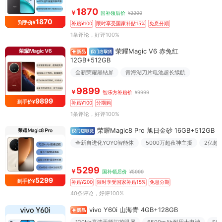
1870
￥
国补领后价
¥2299
1870
到手价¥
补贴¥100
限时享受国家补贴15%
免息分期
1条评论
，好评100%
荣耀Magic V6 赤兔红
12GB+512GB
全新荣耀黑钻屏
青海湖刀片电池超长续航
9899
￥
智乐方补贴价
¥9999
9899
到手价¥
补贴¥100
分期购
1条评论
，好评100%
荣耀Magic8 Pro 旭日金砂 16GB+512GB
全新自进化YOYO智能体
5000万超夜神主摄
2亿超
5299
￥
国补领后价
¥5999
5299
到手价¥
补贴¥200
限时享受国家补贴15%
免息分期
40条评论
，好评100%
vivo Y60i 山海青 4GB+128GB