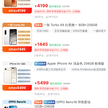
4199
￥
国补领后价
¥4799
4199
到手价¥
补贴¥100
限时享受国家补贴15%
分期购
1条评论
，好评100%
一加 Turbo 6X 白里挑一 8GB+256GB
天玑7360
五年流畅如新；5000万像素
一键AI变大
1445
￥
国补领后价
¥1699
1445
到手价¥
限时享受国家补贴15%
分期购
2条评论
，好评100%
Apple iPhone Air 浅金色 256GB 标准版
A19Pro第三代3纳米芯片
120Hz ProMotion自适应刷新
5499
￥
国补领后价
¥5999
5499
到手价¥
限时享受国家补贴15%
分期购
10条评论
，好评100%
OPPO Reno16 怦然星动
12GB+256GB