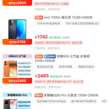
2805
到手价¥
限时享受国家补贴15%
分期购
15条评论
，好评100%
vivo Y500s 曜石黑 12GB+256GB
7200mAh蓝海电池
SGS 金标五星抗跌耐摔认证
1742
￥
国补领后价
¥2099
1742
到手价¥
补贴¥50
限时享受国家补贴15%
免息分期
71条评论
，好评100%
荣耀600 元气版 好事橙
12GB+256GB
索尼超清主摄
轻薄长续航
满级防尘防水
2465
￥
国补领后价
¥2999
2465
到手价¥
补贴¥100
限时享受国家补贴15%
免息分期
38条评论
，好评100%
荣耀畅玩80 Pro 幻夜黑 12GB+256GB
超长续航7000mAh电池
超可靠360°抗摔防水
40