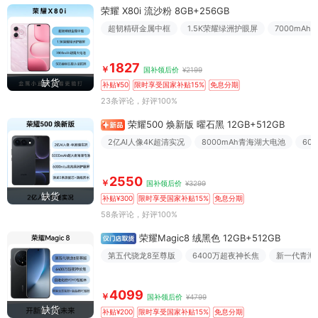
荣耀 X80i 流沙粉 8GB+256GB
超韧精研金属中框
1.5K荣耀绿洲护眼屏
7000mA
1827
￥
国补领后价
¥2199
缺货
补贴¥50
限时享受国家补贴15%
免息分期
23条评论
，好评100%
荣耀500 焕新版 曜石黑 12GB+512GB
2亿AI人像4K超清实况
8000mAh青海湖大电池
60
2550
￥
国补领后价
¥3299
缺货
补贴¥300
限时享受国家补贴15%
免息分期
58条评论
，好评100%
荣耀Magic8 绒黑色 12GB+512GB
第五代骁龙8至尊版
6400万超夜神长焦
新一代青海
4099
￥
国补领后价
¥4799
缺货
补贴¥200
限时享受国家补贴15%
免息分期