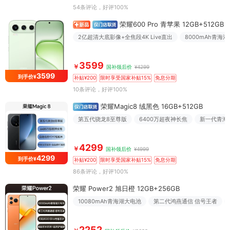
54条评论
，好评100%
荣耀600 Pro 青苹果 12GB+512GB
2亿超清大底影像+全焦段4K Live直出
8000mAh青海
3599
￥
国补领后价
¥4299
3599
到手价¥
补贴¥200
限时享受国家补贴15%
免息分期
10条评论
，好评100%
荣耀Magic8 绒黑色 16GB+512GB
第五代骁龙8至尊版
6400万超夜神长焦
新一代青海
4299
￥
国补领后价
¥4999
4299
到手价¥
补贴¥200
限时享受国家补贴15%
免息分期
86条评论
，好评100%
荣耀 Power2 旭日橙 12GB+256GB
10080mAh青海湖大电池
第二代鸿燕通信 信号王者
2252