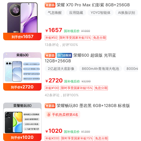
荣耀 X70 Pro Max 幻影紫 8GB+256GB
气息唤醒
应用隐藏
YOYO智能体
AI换脸识别
1657
￥
国补领后价
¥1999
1657
到手价¥
补贴¥50
限时享受国家补贴15%
免息分期
13条评论
，好评100%
荣耀600 超级版 光羽蓝
12GB+256GB
2亿超清大底影像
8600mAh青海湖大电池
8000n
2720
￥
国补领后价
¥3299
2720
到手价¥
补贴¥100
限时享受国家补贴15%
免息分期
42条评论
，好评100%
荣耀畅玩80 墨岩黑 6GB+128GB 标准版
手机热卖榜第4名
1020
￥
国补领后价
¥1399
1020
到手价¥
补贴¥200
限时享受国家补贴15%
免息分期