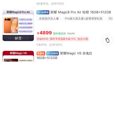
86条评论
，好评100%
荣耀 Magic8 Pro Air 轻橙 16GB+512GB
全焦段闪光人像
Pro级大底主摄+超薄潜望长焦
天玑
4899
￥
国补领后价
¥5599
缺货
补贴¥200
限时享受国家补贴15%
免息分期
5条评论
，好评100%
荣耀Magic V6 赤兔红
16GB+512GB
全新荣耀黑钻屏
青海湖刀片电池超长续航
10899
￥
智乐方补贴价
¥10999
缺货
补贴¥100
分期购
1条评论
，好评100%
荣耀Magic V Flip2 月影白 12GB+512GB 标准版
AI 2亿写真自拍
5500mAh青海湖电池
IP58&IP59
4999