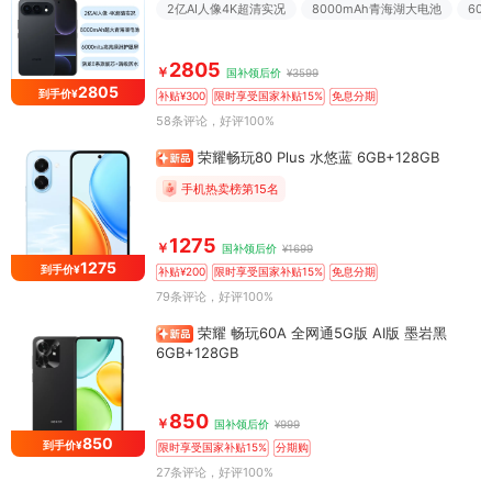
2亿AI人像4K超清实况
8000mAh青海湖大电池
60
2805
￥
国补领后价
¥3599
2805
到手价¥
补贴¥300
限时享受国家补贴15%
免息分期
58条评论
，好评100%
荣耀畅玩80 Plus 水悠蓝 6GB+128GB
手机热卖榜第15名
1275
￥
国补领后价
¥1699
1275
到手价¥
补贴¥200
限时享受国家补贴15%
免息分期
79条评论
，好评100%
荣耀 畅玩60A 全网通5G版 AI版 墨岩黑
6GB+128GB
850
￥
国补领后价
¥999
850
到手价¥
限时享受国家补贴15%
分期购
27条评论
，好评100%