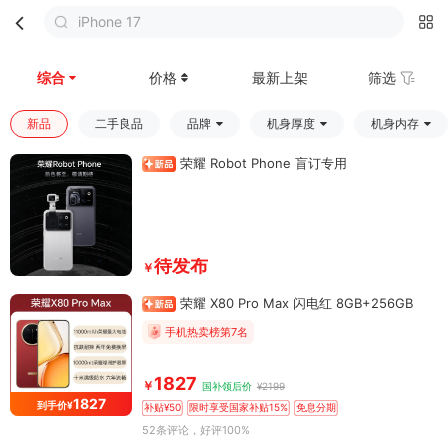
iPhone 17
首页
分类
购物车
我的
综合
价格
最新上架
筛选
新品
二手良品
品牌
机身厚度
机身内存
荣耀 Robot Phone 盲订专用
待发布
￥
荣耀 X80 Pro Max 闪电红 8GB+256GB
手机热卖榜第7名
1827
￥
国补领后价
¥2199
1827
到手价¥
补贴¥50
限时享受国家补贴15%
免息分期
52条评论
，好评100%