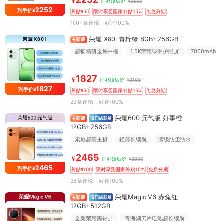
￥
国补领后价
¥2699
2252
到手价¥
补贴¥50
限时享受国家补贴15%
免息分期
100+条评论
，好评100%
荣耀 X80i 青柠绿 8GB+256GB
超韧精研金属中框
1.5K荣耀绿洲护眼屏
7000mA
1827
￥
国补领后价
¥2199
1827
到手价¥
补贴¥50
限时享受国家补贴15%
免息分期
23条评论
，好评100%
荣耀600 元气版 好事橙
12GB+256GB
索尼超清主摄
轻薄长续航
满级防尘防水
2465
￥
国补领后价
¥2999
2465
到手价¥
补贴¥100
限时享受国家补贴15%
免息分期
38条评论
，好评100%
荣耀Magic V6 赤兔红
12GB+512GB
全新荣耀黑钻屏
青海湖刀片电池超长续航