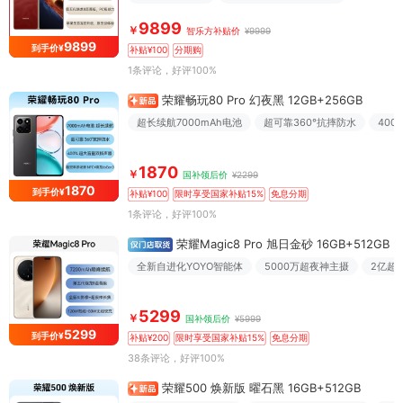
9899
￥
智乐方补贴价
¥9999
9899
到手价¥
补贴¥100
分期购
1条评论
，好评100%
荣耀畅玩80 Pro 幻夜黑 12GB+256GB
超长续航7000mAh电池
超可靠360°抗摔防水
40
1870
￥
国补领后价
¥2299
1870
到手价¥
补贴¥100
限时享受国家补贴15%
免息分期
1条评论
，好评100%
荣耀Magic8 Pro 旭日金砂 16GB+512GB
全新自进化YOYO智能体
5000万超夜神主摄
2亿超
5299
￥
国补领后价
¥5999
5299
到手价¥
补贴¥200
限时享受国家补贴15%
免息分期
38条评论
，好评100%
荣耀500 焕新版 曜石黑 16GB+512GB