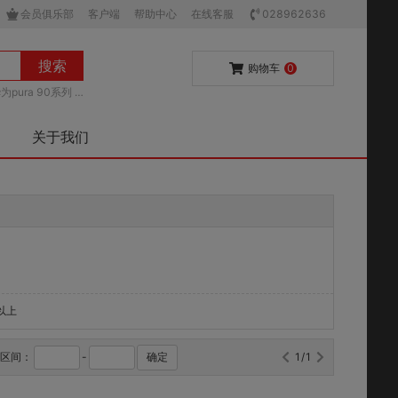
会员俱乐部
客户端
帮助中心
在线客服
028962636
搜索
购物车
0
为pura 90系列
关于我们
0以上
格区间：
-
确定
1/1