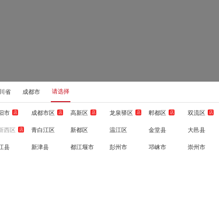
请选择
川省
成都市
阳市
成都市区
高新区
龙泉驿区
郫都区
双流区
店
店
店
店
店
店
新西区
青白江区
新都区
温江区
金堂县
大邑县
店
江县
新津县
都江堰市
彭州市
邛崃市
崇州市