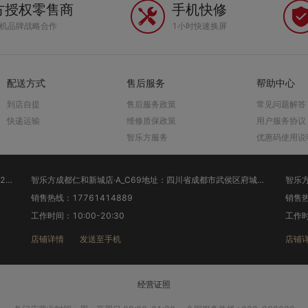
方授权零售商
手机快修
手机品牌战略合作
1小时快速换屏
配送方式
售后服务
帮助中心
到店自提
售后服务政策
常见问题解答
快递运输
维修质保政策
用户服务协议
智乐方服务
优惠码使用说
智乐方成都仁和新城店·A_C69地址：四川省成都市武侯区府城大道西段505号“仁和新城”1层底商
智乐方成都龙湖西宸天街店·A_C56地址：四川省成都市金牛区花照壁西顺街314号附3号1层中国移动营业厅
销售热线：15775692280
销售
工作时间：10:00-21:00
工作
店铺详情
发送至手机
店
经营证照