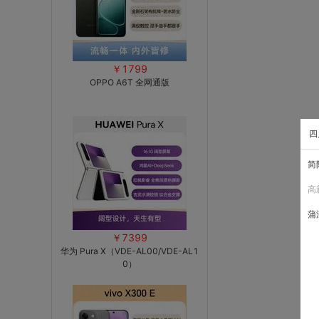
￥1799
OPPO A6T 全网通版
四
简
高
蒲
￥7399
华为 Pura X（VDE-AL00/VDE-AL1
0）