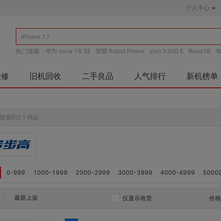
个人中心
热门搜索：
华为 nova 16 SE
荣耀 Robot Phone
vivo X300 E
Reno16
华
华为 mate 80
iPhone 17
维修
旧机回收
二手良品
人气排行
新机榜单
搜索到2个商品
0-999
1000-1999
2000-2999
3000-3999
4000-4999
500
最新上架
仅显示有货
价