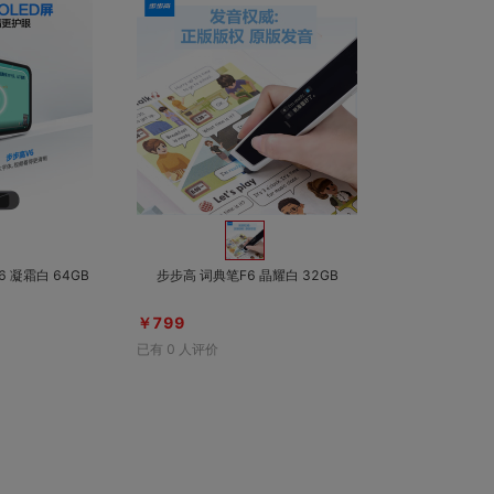
对比
对比
收藏
收藏
 凝霜白 64GB
步步高 词典笔F6 晶耀白 32GB
￥799
已有
0
人评价