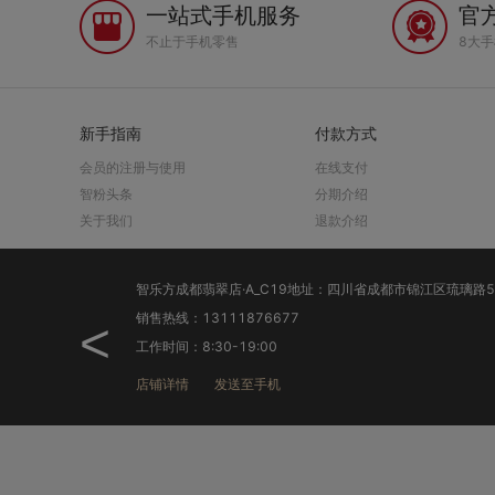
一站式手机服务
官
不止于手机零售
8大
新手指南
付款方式
会员的注册与使用
在线支付
智粉头条
分期介绍
关于我们
退款介绍
智乐方成都翡翠店·A_C19地址：四川省成都市锦江区琉璃路526号中国移动营业厅
销售热线：17761414889
<
工作时间：10:00-20:30
店铺详情
发送至手机