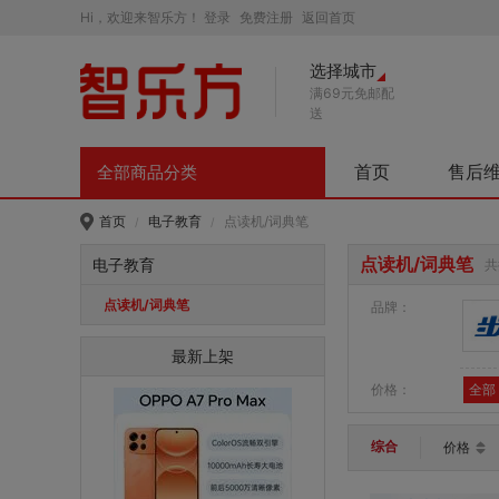
Hi，欢迎来智乐方！
登录
免费注册
返回首页
选择城市
满69元免邮配
送
首页
售后
全部商品分类
首页
电子教育
点读机/词典笔
/
/
点读机/词典笔
电子教育
共
点读机/词典笔
品牌：
最新上架
价格：
全部
综合
价格