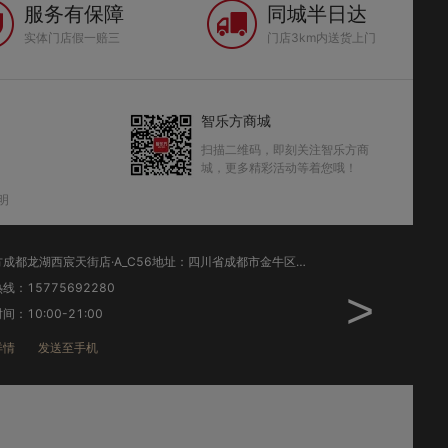
服务有保障
同城半日达
实体门店假一赔三
门店3km内送货上门
智乐方商城
扫描二维码，即刻关注智乐方商
城，更多精彩活动等着您哦！
明
智乐方成都天府新谷店·A_C33地址：四川省成都市高新区府城大道399号六栋1层中国移动营业厅
热线：19828310408
销售热线：15708
>
时间：8:30-19:30
工作时间：8:30-1
铺详情
发送至手机
店铺详情
发送