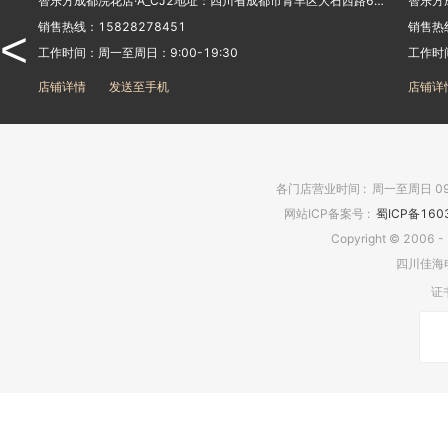
智乐方成都浣花店·A_CJ2地址：四川省成都市青羊区大石西路66号附15号中国移动营业厅
销售热线：15828278451
销售热线
<
Switcheas
工作时间：周一至周日：9:00-19:30
工作时间
店铺详情
发送至手机
店铺详
y
拓途
各门店营业时间
:
周一至周日 09:
网站ICP备案号
:
蜀ICP备160
Copyright © 2006 -
四川佳海
证