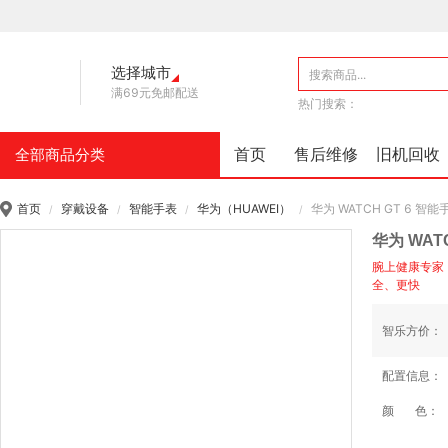
选择城市
满69元免邮配送
热门搜索：
首页
售后维修
旧机回收
全部商品分类
首页
穿戴设备
智能手表
华为（HUAWEI）
华为 WATCH GT 6 智能
/
/
/
/
华为 WAT
腕上健康专家
全、更快
智
乐
方
价：
配
置
信
息：
颜
色：