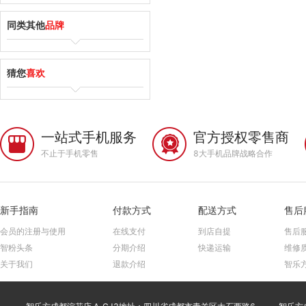
同类其他
品牌
苹果
猜您
喜欢
乐心
华硕
一站式手机服务
官方授权零售商
不止于手机零售
8大手机品牌战略合作
艾蔻
宾尼兔
新手指南
付款方式
配送方式
售后
会员的注册与使用
在线支付
到店自提
售后
realme
智粉头条
分期介绍
快递运输
维修
关于我们
退款介绍
智乐
嘿喽
开普乐