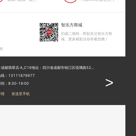
智乐方商城
扫描二维码，即刻关注智乐方商
城，更多精彩活动等着您哦！
明
智乐方成都翡翠店·A_C19地址：四川省成都市锦江区琉璃路526号中国移动营业厅
线：13111876677
销售热线：1776141
>
间：8:30-19:00
工作时间：10:00-20
详情
发送至手机
店铺详情
发送至