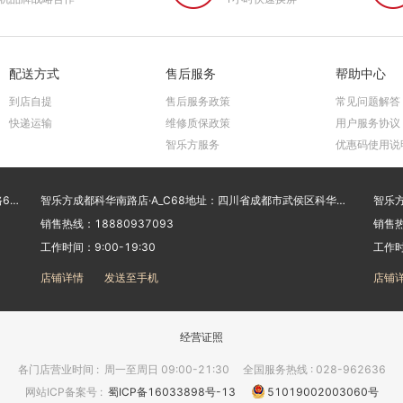
配送方式
售后服务
帮助中心
到店自提
售后服务政策
常见问题解答
快递运输
维修质保政策
用户服务协议
智乐方服务
优惠码使用说
智乐方成都浣花店·A_CJ2地址：四川省成都市青羊区大石西路66号附15号中国移动营业厅
智乐方成都科华南路店·A_C68地址：四川省成都市武侯区科华南路3号附18号
销售热线：18880937093
销售热
工作时间：9:00-19:30
工作时
店铺详情
发送至手机
店铺
经营证照
各门店营业时间
:
周一至周日 09:00-21:30
全国服务热线 : 028-962636
网站ICP备案号
:
蜀ICP备16033898号-13
51019002003060号