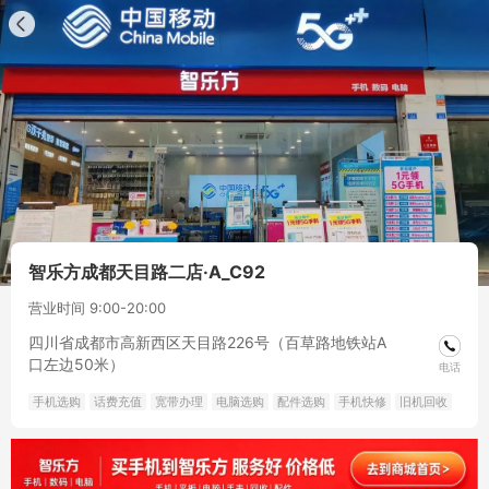
智乐方成都天目路二店·A_C92
营业时间 9:00-20:00
四川省成都市高新西区天目路226号（百草路地铁站A
口左边50米）
电话
手机选购
话费充值
宽带办理
电脑选购
配件选购
手机快修
旧机回收