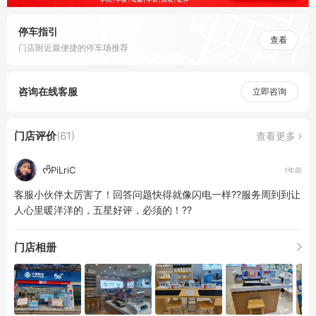
停车指引
查看
门店附近最便捷的停车场推荐
咨询在线客服
立即咨询
门店评价
(61)
查看更多
ᰔᩚPiLriC
1年前
客服小伙伴太厉害了！回答问题快得就像闪电一样??服务周到到让
人心里暖洋洋的，五星好评，必须的！??
门店相册