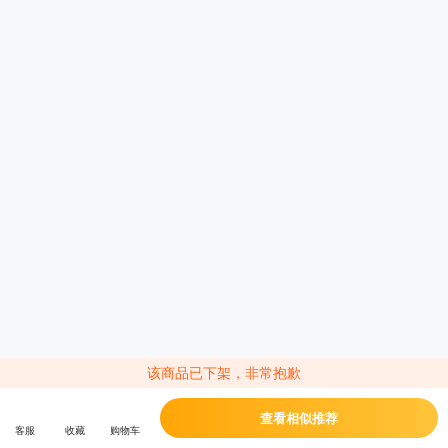
1699
1445
¥
国补领后最低
¥
限时享受国家补贴15%
华为 MatePad 2024款 柔光版 11.5英寸 WiFi版 深空灰 8
GB+128GB
120Hz高刷护眼柔光屏，阅读电子书、观看在线课程，有效减少屏幕反光眩
光，降低视觉疲劳；AI多人语音转写，分人记录，记笔记高效又便捷；全金属
一体机身，轻薄便捷好携带；教育中心，学习成长好搭档；HarmonyOS 4.2
智慧化体验
机身内存
主屏尺寸
标配电池(mAh)
128GB
11.5英寸
7700mAh
价格走势
降价通知
商品对比
开箱演示
该商品已下架，非常抱歉
旧机换钱，限时高价回收
活动
付款价=新机价-旧机回收价
查看相似推荐
客服
收藏
购物车